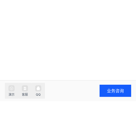
友情链接:
艺创AI
智言AI
智言API
企业知识库
优刻云
AI数字人
AI绘画
论文创作
PaYphp
172号卡
© 2026 艺创AI. All rights reserved.
业务咨询
演示
客服
QQ