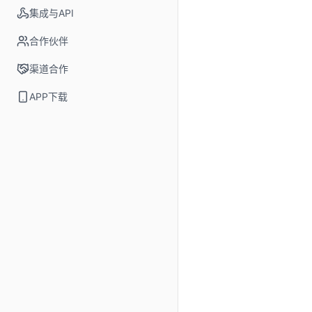
集成与API
合作伙伴
渠道合作
APP下载
CORE FEATURE 01
文生视频
支持纯文本提示词来
快速生成风格多样的
能视频创作新时代