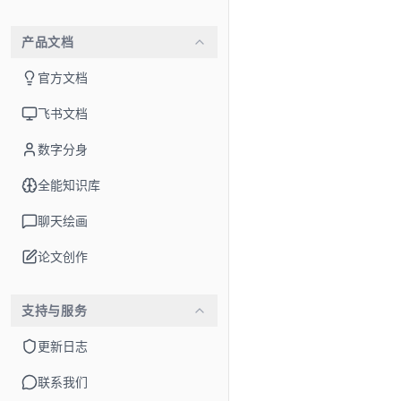
产品文档
description
官方文档
文生视频
飞书文档
支持纯文本提示词
数字分身
字描述即可快速生
全能知识库
聊天绘画
论文创作
download
支持与服务
视频下载
更新日志
生成的视频支持下
联系我们
到各个平台。